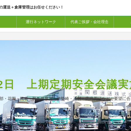
県の運送＋倉庫管理はお任せください！
運行ネットワーク
代表ご挨拶・会社理念
月12日 上期定期安全会議実
部・花園・熊谷・群馬県藤岡・伊勢崎・玉村・高崎周辺などご要望に合